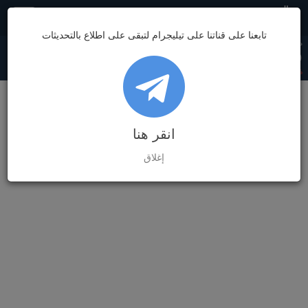
مصر
تابعنا على قناتنا على تيليجرام لتبقى على اطلاع بالتحديثات
دولار السوق
دولار البنك
يورو السوق
يورو البنك
غرام الذهب
7,032.89
62.08
62.49
52.90
53.20
(0)
0.00%
(0)
0.00%
(0)
0.00%
(0)
0.00%
(0)
0.00%
انقر هنا
إغلاق