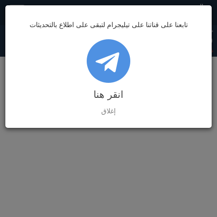
مصر
تابعنا على قناتنا على تيليجرام لتبقى على اطلاع بالتحديثات
دولار السوق
دولار البنك
يورو السوق
يورو البنك
غرام الذهب
7,032.89
62.08
62.49
52.90
53.20
(0)
0.00%
(0)
0.00%
(0)
0.00%
(0)
0.00%
(0)
0.00%
انقر هنا
إغلاق