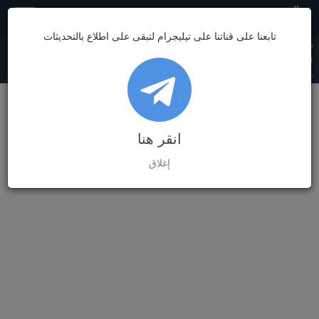
مصر
تابعنا على قناتنا على تيليجرام لتبقى على اطلاع بالتحديثات
دولار السوق
دولار البنك
يورو السوق
يورو البنك
غرام الذهب
7,032.89
62.08
62.49
52.90
53.20
(0)
0.00%
(0)
0.00%
(0)
0.00%
(0)
0.00%
(0)
0.00%
انقر هنا
إغلاق