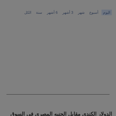
اليوم
أسبوع
شهر
3 أشهر
6 أشهر
سنة
الكل
Chart
Chart with 0 data points.
 Time. Data ranges from 1970-01-01 00:00:00 to 1970-01-01 00:00:00.
The chart has 1 Y axis displaying values. Data ranges from 0 to 0.
End of interactive chart.
الدولار الكندي مقابل الجنيه المصري في السوق