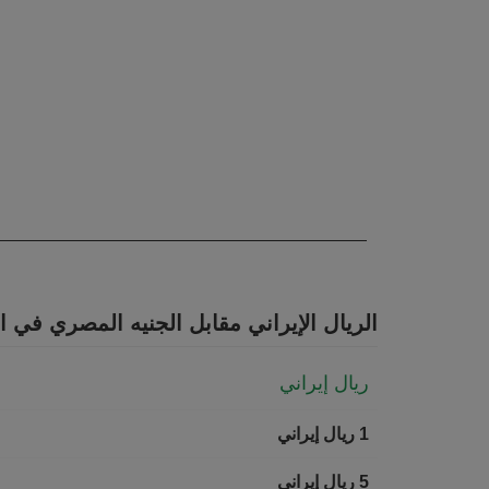
has 1 Y axis displaying values. Data ranges from 0 to 0.
End of interactive chart.
الريال الإيراني مقابل الجنيه المصري في ا
ريال إيراني
1 ريال إيراني
5 ريال إيراني