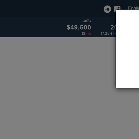
Engli
سولار
بيتكوين
$49,500
20.50
($)
%
(-7.25)
(100.00)