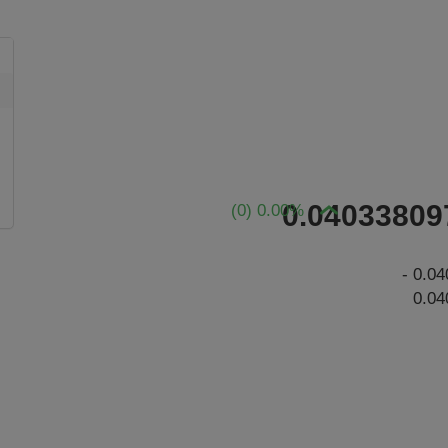
0.04033809
0.00% (0)
0.040338097963241 -
0.0
The chart has 1 X axis displaying Time. Data ra