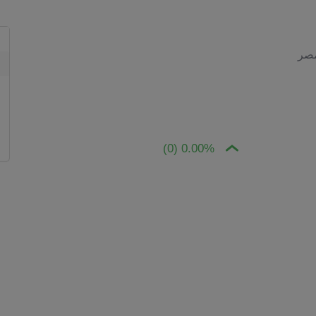
مصر
0.00% (0)
The chart has 1 X axis displaying Time. Data ra
The chart 