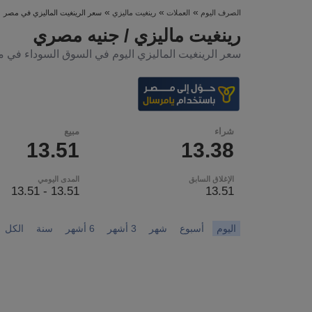
»
»
»
الصرف اليوم
العملات
رينغيت ماليزي
سعر الرينغيت الماليزي في مصر
رينغيت ماليزي / جنيه مصري
سعر الرينغيت الماليزي اليوم في السوق السوداء في 
شراء
مبيع
13.51
13.38
الإغلاق السابق
المدى اليومي
13.51 - 13.51
13.51
اليوم
أسبوع
شهر
3 أشهر
6 أشهر
سنة
الكل
Chart
Chart with 0 data points.
nges from 1970-01-01 00:00:00 to 1970-01-01 00:00:00.
has 1 Y axis displaying values. Data ranges from 0 to 0.