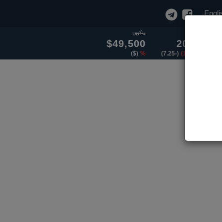
Engli
سولار
بيتكوين
$49,500
20.50
($)
%
(-7.25)
(100.00)