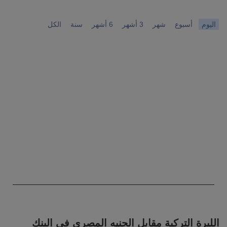
اليوم
أسبوع
شهر
3 أشهر
6 أشهر
سنة
الكل
Chart
Chart with 0 data points.
 Time. Data ranges from 1970-01-01 00:00:00 to 1970-01-01 00:00:00.
The chart has 1 Y axis displaying values. Data ranges from 0 to 0.
End of interactive chart.
الليرة التركية مقابل الجنيه المصري في البنك