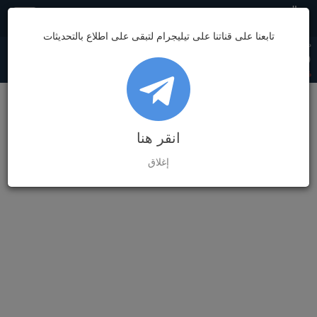
مصر
تابعنا على قناتنا على تيليجرام لتبقى على اطلاع بالتحديثات
دولار السوق
دولار البنك
يورو السوق
يورو البنك
غرام الذهب
7,032.89
62.08
62.49
52.90
53.20
(0)
0.00%
(0)
0.00%
(0)
0.00%
(0)
0.00%
(0)
0.00%
انقر هنا
إغلاق