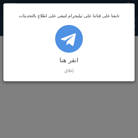
مصر
تابعنا على قناتنا على تيليجرام لتبقى على اطلاع بالتحديثات
دولار السوق
دولار البنك
يورو السوق
يورو البنك
غرام الذهب
7,032.89
62.08
62.49
52.90
53.20
(0)
0.00%
(0)
0.00%
(0)
0.00%
(0)
0.00%
(0)
0.00%
انقر هنا
إغلاق