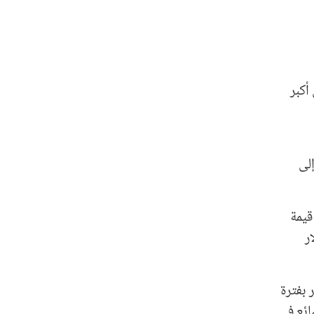
 أكبر
 إلى
قيمة
ر
 بفترة
ائع في