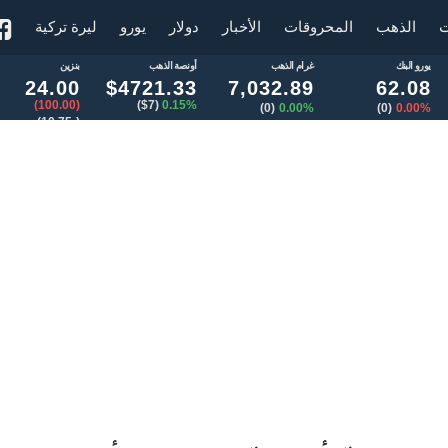
ت
الذهب
المحروقات
الأخبار
دولار
يورو
ليرة تركية
يورو البنك
غرام الذهب
أونصة الذهب
بنزين
24.00
$4721.33
7,032.89
62.08
(100.00)
($7)
0.15%
(0)
0.00%
(0)
0.00%
(-10.75)