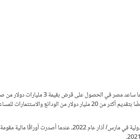
وتبع ذلك سلسلة من عمليات تخفيض سعر العملة، مما ساعد مصر في الحصول على قرض بقيمة 3 
النقد الدولي. هذا إضافة لتعهد الحلفاء الخليجيين أيضًا بتقديم أكثر من 20 مليار دولار من الودائع والاستث
وكانت آخر مرة لجأت فيها مصر لأسواق السندات الدولية في مارس/ آذار عام 2022، عندما أصدرت أوراقًا م