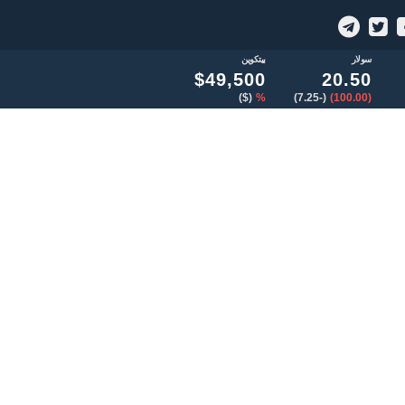
سولار
بيتكوين
$49,500
20.50
($)
%
(-7.25)
(100.00)