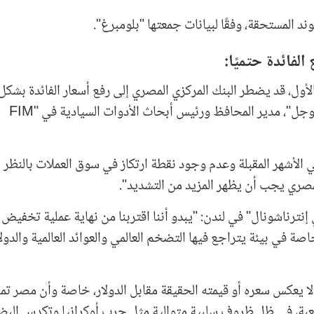
لفائدة حتميًا:
 ديسمبر/ كانون الأول، قد يضطر البنك المركزي المصري إلى رفع أسعار الفائدة بشكل
لجذب المزيد من الاستثمار الأجنبي، وفقًا لـ "ماثيو فوجل"، مدير المحافظ ورئيس أبحاث الأدوات السيادية في "FIM
ع ارتفاع التضخم إلى ما يقرب من 30% في الأشهر المقبلة وعدم وجود نقطة ارتكاز في سوق العملات بالنظر
 المصري يجب أن يظهر المزيد من التشديد".
نترناشونال" في لندن: "يبدو أننا اقتربنا من نهاية عملية تخفيض 
اصة في بيئة يتراجع فيها التضخم العالمي والعوائد العالمية والدولا
 يعكس سعره أو قيمته الحقيقة مقابل الدولار، خاصة وأن مصر تمر
الصعبة، في ظل ظروف سلبية متوالية مثل حرب أوكرانيا وتكدس البض