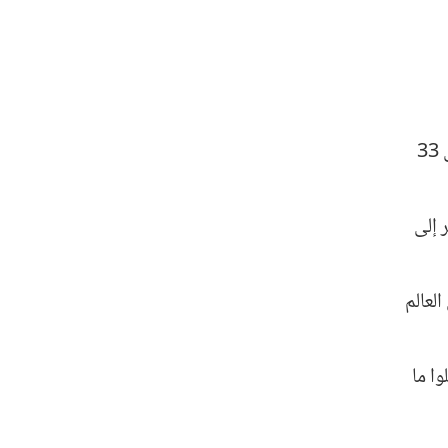
بنسبة تصل من 10% إلى 33
 إلى
لعالم
وا ما