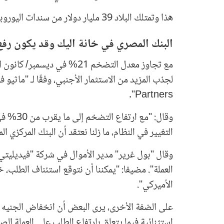
هذا وتمتلك البلاد 39 مليار دولار من سندات اليوروبوند المستحقة، وفقًا لبيانات جمعتها "بلومبرغ".
البنك المصري في خانة اليك وقد يكون رفع ا
مع تجاوز معدل التضخم 21% في
Partners".
وقال: "م
التغيير في النظام، ما زلنا نعتقد أن البنك المركزي
وقال "بول غرير" مدير الأموال في شركة "فيديليتي إ
العملة". مضيفا: "يمكننا أن نتوقع استئناف الطلب، خ
الأميركي".
على الضفة الأخرى، يرى البعض أن انخفاض الجنيه لا
استثنائية فيما يتعلق بارتفاع الطلب على العملة 